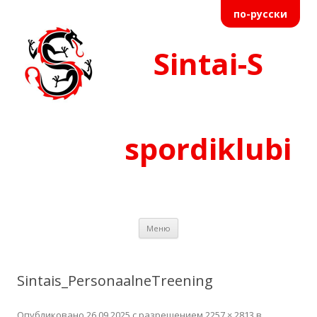
по-русски
Sintai-S
spordiklubi
Перейти к содержимому
Меню
Sintais_PersonaalneTreening
Опубликовано
26.09.2025
с разрешением
2257 × 2813
в