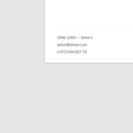
2006–2009 — Sintai-S
anton@sintai-s.ee
(+372) 564 827 78