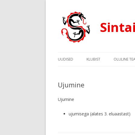
Sinta
UUDISED
KLUBIST
OLULINE TE
Ujumine
Ujumine
ujumisega (alates 3. eluaastast)