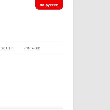
по-русски
OOKI LEHT
KONTAKTID